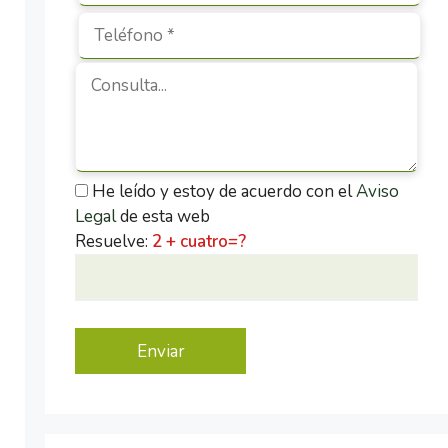
He leído y estoy de acuerdo con el
Aviso
Legal
de esta web
Resuelve:
2 + cuatro=?
P
o
r
f
a
v