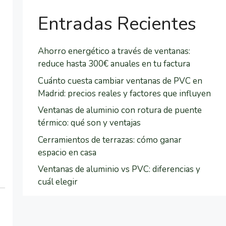
o
Entradas Recientes
r
,
d
Ahorro energético a través de ventanas:
e
reduce hasta 300€ anuales en tu factura
j
Cuánto cuesta cambiar ventanas de PVC en
a
Madrid: precios reales y factores que influyen
e
s
Ventanas de aluminio con rotura de puente
t
térmico: qué son y ventajas
e
Cerramientos de terrazas: cómo ganar
c
espacio en casa
a
Ventanas de aluminio vs PVC: diferencias y
m
cuál elegir
p
o
v
a