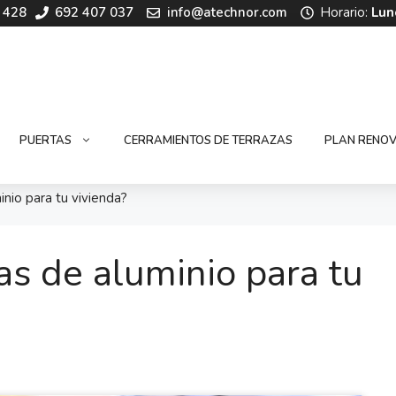
 428
692 407 037
info@atechnor.com
Horario:
Lun
PUERTAS
CERRAMIENTOS DE TERRAZAS
PLAN RENOV
nio para tu vivienda?
as de aluminio para tu