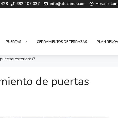
 428
692 407 037
info@atechnor.com
Horario:
Lun
PUERTAS
CERRAMIENTOS DE TERRAZAS
PLAN RENOV
puertas exteriores?
amiento de puertas