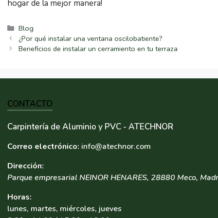
hogar de la mejor manera!
Categorías
Blog
¿Por qué instalar una ventana oscilobatiente?
Beneficios de instalar un cerramiento en tu terraza
CONTACTO
Carpintería de Aluminio y PVC - ATECHNOR
Correo electrónico:
info@atechnor.com
Dirección:
Parque empresarial NEINOR HENARES
,
28880
Meco
,
Madr
Horas:
lunes, martes, miércoles, jueves