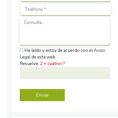
He leído y estoy de acuerdo con el
Aviso
Legal
de esta web
Resuelve:
2 + cuatro=?
P
o
r
f
a