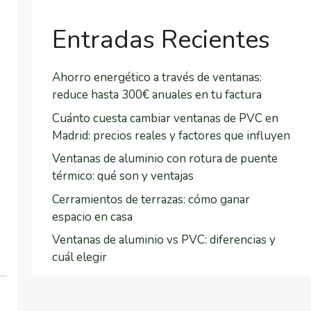
v
o
Entradas Recientes
r
,
d
Ahorro energético a través de ventanas:
e
reduce hasta 300€ anuales en tu factura
j
Cuánto cuesta cambiar ventanas de PVC en
a
Madrid: precios reales y factores que influyen
e
s
Ventanas de aluminio con rotura de puente
t
térmico: qué son y ventajas
e
Cerramientos de terrazas: cómo ganar
c
espacio en casa
a
Ventanas de aluminio vs PVC: diferencias y
m
cuál elegir
p
o
v